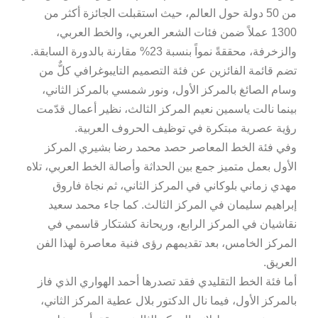
من 50 دولة حول العالم، حيث استقبلت الجائزة أكثر من
1300 عملاً ضمن فئات الشعر العربي، والخط العربي،
والزخرفة، محققةً نمواً بنسبة 23% مقارنة بالدورة السابقة.
تضم قائمة الفائزين عن فئة التصميم التايبوغرافي كلٌّ من
وسام الصائغ بالمركز الأول، ونور شمسي بالمركز الثاني،
بينما نالت ياسمين نعيم المركز الثالث، نظير أعمال قدّمت
رؤية عصرية مبتكرة في توظيف الحروف العربية.
وفي فئة الخط المعاصر حصد محمد رضا بشيري المركز
الأول بعمل متميز جمع بين الحداثة وأصالة الخط العربي، تلاه
مهدي زماني بلوكاني في المركز الثاني، ثم نجاة فاروق
إبراهيم سليمان في المركز الثالث. كما جاء محمد سعيد
نقاشيان في المركز الرابع، وريحانة كشتكار قاسمي في
المركز الخامس، بعد تقديمهم رؤى فنية معاصرة لهذا الفن
العريق.
أما فئة الخط التقليدي فقد تصدرها أحمد الهواري الذي فاز
بالمركز الأول، فيما نال الدكتور بلال عطية المركز الثاني،