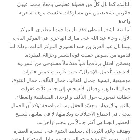
الثالث. كما نال كلٌّ من فضيلة عظيمي ومعاذ محمد عيون
جائزتين تشجيعيتين عن مشاركات عكست موهبة شعرية
واعدة.
أما فئة الشعر النبطي فقد فاز بها حمد المطيري بالمركز
الأول، وجاء عبد الله علي مبارك الهاجري في المركز الثاني،
بينما نال عبد العزيز بن حمد العميري المركز الثالث، وذلك لما
قدموه من نصوص حملت قوة التعبير وجزالة المفردة.
وتضمّن الحفل برنامجاً فنياً متكاملاً مستوحى من السردية
الإبداعية "أجمل بالإجمال"، حيث عُرضت خمس فقرات
موسيقية رئيسية: جمال التقاليد، جمال التآلف، جمال التنوع،
جمال التعاون، وجمال الانسجام، إلى جانب ثلاث فقرات
خطابية تمحورت حول التآلف والوحدة، المساهمة والعطاء،
والنمو والازدهار. وجسّد الحفل رسالة واضحة تؤكد أن الجمال
يتجلى في اجتماع الاختلافات وتكاملها، لا في تماثلها، ليصبح
الحضور الجماعي أكثر جمالاً من مجموع أجزائه.
وتهدف جائزة البُردة إلى تسليط الضوء على السيرة العطرة
للنبي محمد ﷺ وشخصيته الفريدة، من خلال الاحتفاء بالفنون