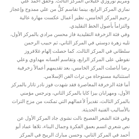
ومريم نوروزي حليلاني المركز الثالث. وحقق أحمد علي
نمازي المركز الرابع، بينما تقاسم كلٌّ من علي ممدوح وإعجاز
رحيم المركز الخامس، نظير أعمال عكست مهارة عالية
والتزاماً بأصول الخط التقليدي.
وفي فئة الزخرفة التقليدية فاز محسن مرادي بالمركز الأول،
تليه زهرة دوستي في المركز الثاني، ثم حبيب الرحمن
سلطاني في المركز الثالث. كما حصلت إلهام غلافروز
نفوطي على المركز الرابع، وتقاسم أفسانه مهداوي وعلي
رضا أباصلت المركز الخامس، بعد تقديمهم أعمالاً زخرفية
استثنائية مستوحاة من تراث الفن الإسلامي.
أما فئة الزخرفة المعاصرة فقد شهدت فوز نادر تاتار بالمركز
الأول، ومهرابان بيزا كايا بالمركز الثاني، ونرجس مؤمني
بالمركز الثالث، تقديراً لأعمالهم التي تمكنت من مزج التراث
بالأساليب الفنية الحديثة.
وفي فئة الشعر الفصيح نالت نشوى جاد المركز الأول عن
نص شعري اتسم بعمق الفكرة وجمال البناء، تلاها عماد أبو
أحمد في المركز الثاني، وحسن مبارك الربيح في المركز