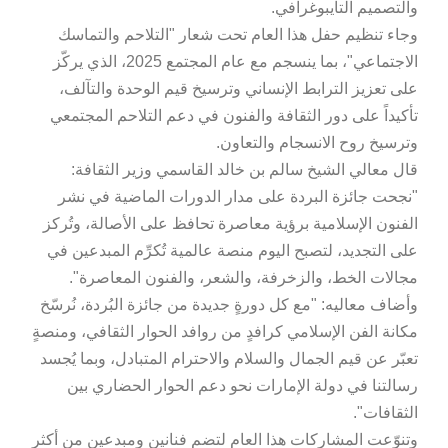
والتصميم التايبوغرافي.
وجاء تنظيم حفل هذا العام تحت شعار "التلاحم والتماسك
الاجتماعي"، بما ينسجم مع عام المجتمع 2025، الذي يركّز
على تعزيز الترابط الإنساني وترسيخ قيم الوحدة والتآلف،
تأكيداً على دور الثقافة والفنون في دعم التلاحم المجتمعي
وترسيخ روح الانسجام والتعاون.
قال معالي الشيخ سالم بن خالد القاسمي وزير الثقافة:
"نجحت جائزة البردة على مدار الدورات الماضية في نشر
الفنون الإسلامية برؤية معاصرة تحافظ على الأصالة، وتُركز
على التجديد، لتصبح اليوم منصة عالمية تُكرِّم المبدعين في
مجالات الخط، والزخرفة، والشعر، والفنون المعاصرة".
وأضاف معاليه: "مع كل دورةٍ جديدة من جائزة البُردة، نُرسّخ
مكانة الفن الإسلامي كرافدٍ من روافد الحوار الثقافي، ومنصةٍ
تعبّر عن قيم الجمال والسلام والاحترام المتبادل، وبما يُجسد
رسالتنا في دولة الإمارات نحو دعم الحوار الحضاري بين
الثقافات".
وتنوّعت المشاركات هذا العام لتضم فنانين ومبدعين من أكثر